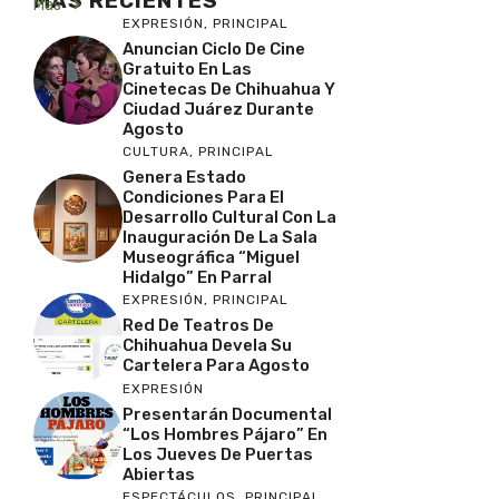
MAS RECIENTES
Más
EXPRESIÓN
,
PRINCIPAL
Anuncian Ciclo De Cine
Gratuito En Las
Cinetecas De Chihuahua Y
Ciudad Juárez Durante
Agosto
CULTURA
,
PRINCIPAL
Genera Estado
Condiciones Para El
Desarrollo Cultural Con La
Inauguración De La Sala
Museográfica “Miguel
Hidalgo” En Parral
EXPRESIÓN
,
PRINCIPAL
Red De Teatros De
Chihuahua Devela Su
Cartelera Para Agosto
EXPRESIÓN
Presentarán Documental
“Los Hombres Pájaro” En
Los Jueves De Puertas
Abiertas
ESPECTÁCULOS
,
PRINCIPAL