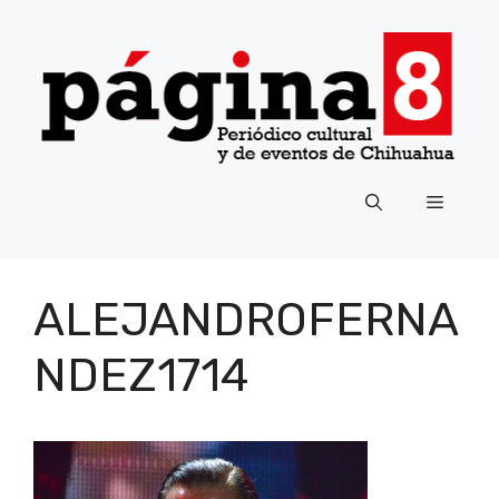
Saltar
al
contenido
Menú
ALEJANDROFERNA
NDEZ1714