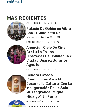
ralámuli
MAS RECIENTES
Más
CULTURA
,
PRINCIPAL
Palacio De Gobierno Vibra
Con El Concierto De
Verano De La OFECH
EXPRESIÓN
,
PRINCIPAL
Anuncian Ciclo De Cine
Gratuito En Las
Cinetecas De Chihuahua Y
Ciudad Juárez Durante
Agosto
CULTURA
,
PRINCIPAL
Genera Estado
Condiciones Para El
Desarrollo Cultural Con La
Inauguración De La Sala
Museográfica “Miguel
Hidalgo” En Parral
EXPRESIÓN
,
PRINCIPAL
Red De Teatros De