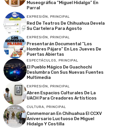
Museográfica “Miguel Hidalgo” En
Parral
EXPRESIÓN
,
PRINCIPAL
Red De Teatros De Chihuahua Devela
Su Cartelera Para Agosto
EXPRESIÓN
,
PRINCIPAL
Presentarán Documental “Los
Hombres Pájaro” En Los Jueves De
Puertas Abiertas
ESPECTÁCULOS
,
PRINCIPAL
El Pueblo Mágico De Guachochi
Deslumbra Con Sus Nuevas Fuentes
Multimedia
EXPRESIÓN
,
PRINCIPAL
Abren Espacios Culturales De La
UACH Para Creadores Artísticos
CULTURA
,
PRINCIPAL
Conmemoran En Chihuahua El CCXV
Aniversario Luctuoso De Miguel
Hidalgo Y Costilla