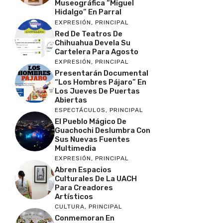
Museográfica “Miguel
Hidalgo” En Parral
EXPRESIÓN
,
PRINCIPAL
Red De Teatros De
Chihuahua Devela Su
Cartelera Para Agosto
EXPRESIÓN
,
PRINCIPAL
Presentarán Documental
“Los Hombres Pájaro” En
Los Jueves De Puertas
Abiertas
ESPECTÁCULOS
,
PRINCIPAL
El Pueblo Mágico De
Guachochi Deslumbra Con
Sus Nuevas Fuentes
Multimedia
EXPRESIÓN
,
PRINCIPAL
Abren Espacios
Culturales De La UACH
Para Creadores
Artísticos
CULTURA
,
PRINCIPAL
Conmemoran En