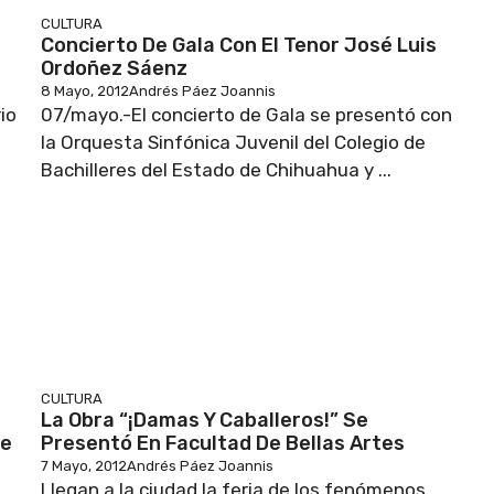
CULTURA
Concierto De Gala Con El Tenor José Luis
Ordoñez Sáenz
8 Mayo, 2012
Andrés Páez Joannis
io
07/mayo.-El concierto de Gala se presentó con
la Orquesta Sinfónica Juvenil del Colegio de
Bachilleres del Estado de Chihuahua y ...
CULTURA
La Obra “¡Damas Y Caballeros!” Se
te
Presentó En Facultad De Bellas Artes
7 Mayo, 2012
Andrés Páez Joannis
Llegan a la ciudad la feria de los fenómenos.