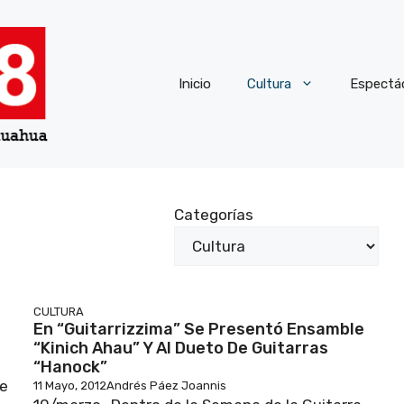
Inicio
Cultura
Espectá
Categorías
CULTURA
En “Guitarrizzima” Se Presentó Ensamble
“Kinich Ahau” Y Al Dueto De Guitarras
“Hanock”
he
11 Mayo, 2012
Andrés Páez Joannis