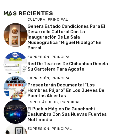
MAS RECIENTES
Más
CULTURA
,
PRINCIPAL
Genera Estado Condiciones Para El
Desarrollo Cultural Con La
Inauguración De La Sala
Museográfica “Miguel Hidalgo” En
Parral
EXPRESIÓN
,
PRINCIPAL
Red De Teatros De Chihuahua Devela
Su Cartelera Para Agosto
EXPRESIÓN
,
PRINCIPAL
Presentarán Documental “Los
Hombres Pájaro” En Los Jueves De
Puertas Abiertas
ESPECTÁCULOS
,
PRINCIPAL
El Pueblo Mágico De Guachochi
Deslumbra Con Sus Nuevas Fuentes
Multimedia
EXPRESIÓN
,
PRINCIPAL