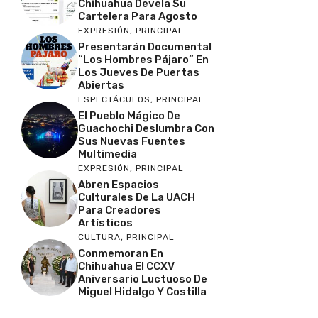
Chihuahua Devela Su
Cartelera Para Agosto
EXPRESIÓN
,
PRINCIPAL
Presentarán Documental
“Los Hombres Pájaro” En
Los Jueves De Puertas
Abiertas
ESPECTÁCULOS
,
PRINCIPAL
El Pueblo Mágico De
Guachochi Deslumbra Con
Sus Nuevas Fuentes
Multimedia
EXPRESIÓN
,
PRINCIPAL
Abren Espacios
Culturales De La UACH
Para Creadores
Artísticos
CULTURA
,
PRINCIPAL
Conmemoran En
Chihuahua El CCXV
Aniversario Luctuoso De
Miguel Hidalgo Y Costilla