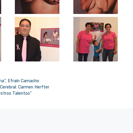
ma”
,
Efraín Camacho
s Cerebral: Carmen Herfter
estros Talentos”