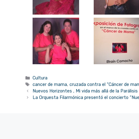
Categorías
Cultura
Etiquetas
cancer de mama
,
cruzada contra el “Cáncer de ma
Nuevos Horizontes , Mi vida más allá de la Parálisi
La Orquesta Filarmónica presentó el concierto “Nu