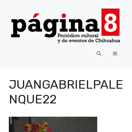
Saltar
al
contenido
Menú
JUANGABRIELPALE
NQUE22