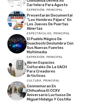
Chihuahua Devela Su
Cartelera Para Agosto
EXPRESIÓN
,
PRINCIPAL
Presentarán Documental
“Los Hombres Pájaro” En
Los Jueves De Puertas
Abiertas
ESPECTÁCULOS
,
PRINCIPAL
El Pueblo Mágico De
Guachochi Deslumbra Con
Sus Nuevas Fuentes
Multimedia
EXPRESIÓN
,
PRINCIPAL
Abren Espacios
Culturales De La UACH
Para Creadores
Artísticos
CULTURA
,
PRINCIPAL
Conmemoran En
Chihuahua El CCXV
Aniversario Luctuoso De
Miguel Hidalgo Y Costilla