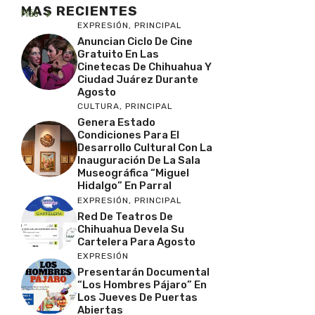
MAS RECIENTES
Más
EXPRESIÓN
,
PRINCIPAL
Anuncian Ciclo De Cine
Gratuito En Las
Cinetecas De Chihuahua Y
Ciudad Juárez Durante
Agosto
CULTURA
,
PRINCIPAL
Genera Estado
Condiciones Para El
Desarrollo Cultural Con La
Inauguración De La Sala
Museográfica “Miguel
Hidalgo” En Parral
EXPRESIÓN
,
PRINCIPAL
Red De Teatros De
Chihuahua Devela Su
Cartelera Para Agosto
EXPRESIÓN
Presentarán Documental
“Los Hombres Pájaro” En
Los Jueves De Puertas
Abiertas