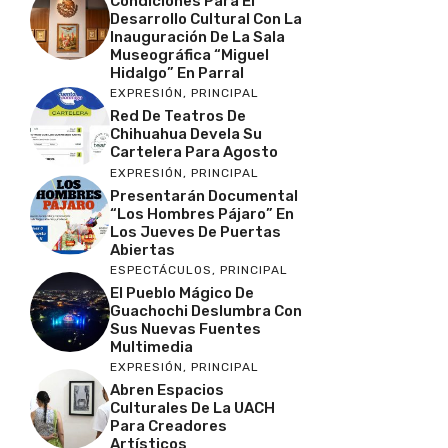
Condiciones Para El
Desarrollo Cultural Con La
Inauguración De La Sala
Museográfica “Miguel
Hidalgo” En Parral
EXPRESIÓN
,
PRINCIPAL
Red De Teatros De
Chihuahua Devela Su
Cartelera Para Agosto
EXPRESIÓN
,
PRINCIPAL
Presentarán Documental
“Los Hombres Pájaro” En
Los Jueves De Puertas
Abiertas
ESPECTÁCULOS
,
PRINCIPAL
El Pueblo Mágico De
Guachochi Deslumbra Con
Sus Nuevas Fuentes
Multimedia
EXPRESIÓN
,
PRINCIPAL
Abren Espacios
Culturales De La UACH
Para Creadores
Artísticos