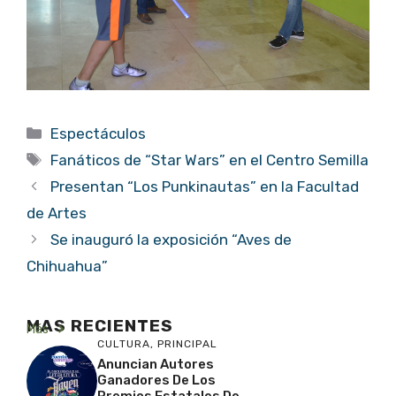
Categorías
Espectáculos
Etiquetas
Fanáticos de “Star Wars” en el Centro Semilla
Presentan “Los Punkinautas” en la Facultad
de Artes
Se inauguró la exposición “Aves de
Chihuahua”
MAS RECIENTES
Más
CULTURA
,
PRINCIPAL
Anuncian Autores
Ganadores De Los
Premios Estatales De