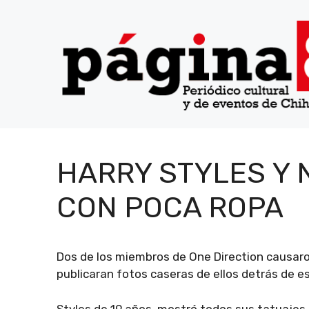
Saltar
al
contenido
HARRY STYLES Y 
CON POCA ROPA
Dos de los miembros de One Direction causaron
publicaran fotos caseras de ellos detrás de e
Styles de 19 años, mostró todos sus tatuajes 