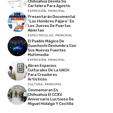
Chihuahua Devela Su
Cartelera Para Agosto
EXPRESIÓN
,
PRINCIPAL
Presentarán Documental
“Los Hombres Pájaro” En
Los Jueves De Puertas
Abiertas
ESPECTÁCULOS
,
PRINCIPAL
El Pueblo Mágico De
Guachochi Deslumbra Con
Sus Nuevas Fuentes
Multimedia
EXPRESIÓN
,
PRINCIPAL
Abren Espacios
Culturales De La UACH
Para Creadores
Artísticos
CULTURA
,
PRINCIPAL
Conmemoran En
Chihuahua El CCXV
Aniversario Luctuoso De
Miguel Hidalgo Y Costilla