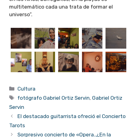
multitemático cada una trata de formar el
universo”.
Categorías
Cultura
Etiquetas
fotógrafo Gabriel Ortiz Servin
,
Gabriel Ortiz
Servin
El destacado guitarrista ofreció el Concierto
Tarots
Sorpresivo concierto de «Opera..¿En la