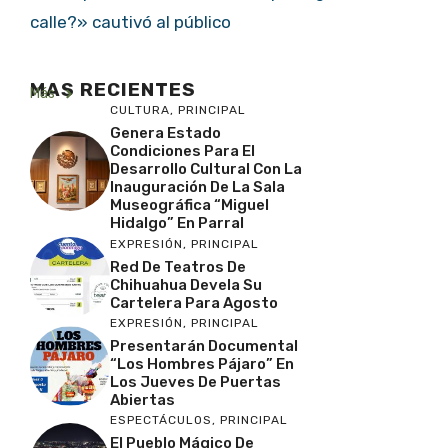
calle?» cautivó al público
MAS RECIENTES
Más
CULTURA
,
PRINCIPAL
Genera Estado
Condiciones Para El
Desarrollo Cultural Con La
Inauguración De La Sala
Museográfica “Miguel
Hidalgo” En Parral
EXPRESIÓN
,
PRINCIPAL
Red De Teatros De
Chihuahua Devela Su
Cartelera Para Agosto
EXPRESIÓN
,
PRINCIPAL
Presentarán Documental
“Los Hombres Pájaro” En
Los Jueves De Puertas
Abiertas
ESPECTÁCULOS
,
PRINCIPAL
El Pueblo Mágico De