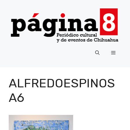
Saltar
al
contenido
Menú
ALFREDOESPINOS
A6