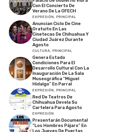
Palacio De Gobierno Vibra
Con El Concierto De
Verano De La OFECH
EXPRESIÓN
,
PRINCIPAL
Anuncian Ciclo De Cine
Gratuito En Las
Cinetecas De Chihuahua Y
Ciudad Juárez Durante
Agosto
CULTURA
,
PRINCIPAL
Genera Estado
Condiciones Para El
Desarrollo Cultural Con La
Inauguración De La Sala
Museográfica “Miguel
Hidalgo” En Parral
EXPRESIÓN
,
PRINCIPAL
Red De Teatros De
Chihuahua Devela Su
Cartelera Para Agosto
EXPRESIÓN
Presentarán Documental
“Los Hombres Pájaro” En
Los Jueves De Puertas