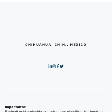
CHIHUAHUA, CHIH,. MÉXICO
Importante:
Pagina8 está protegida y registrada en el Instituto Nacional del