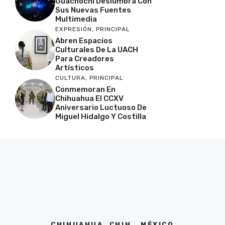
Guachochi Deslumbra Con
Sus Nuevas Fuentes
Multimedia
EXPRESIÓN
,
PRINCIPAL
Abren Espacios
Culturales De La UACH
Para Creadores
Artísticos
CULTURA
,
PRINCIPAL
Conmemoran En
Chihuahua El CCXV
Aniversario Luctuoso De
Miguel Hidalgo Y Costilla
CHIHUAHUA, CHIH,. MÉXICO