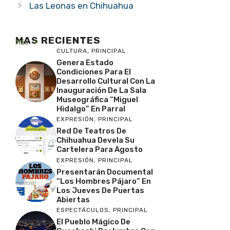
Las Leonas en Chihuahua
MAS RECIENTES
Más
CULTURA
,
PRINCIPAL
Genera Estado
Condiciones Para El
Desarrollo Cultural Con La
Inauguración De La Sala
Museográfica “Miguel
Hidalgo” En Parral
EXPRESIÓN
,
PRINCIPAL
Red De Teatros De
Chihuahua Devela Su
Cartelera Para Agosto
EXPRESIÓN
,
PRINCIPAL
Presentarán Documental
“Los Hombres Pájaro” En
Los Jueves De Puertas
Abiertas
ESPECTÁCULOS
,
PRINCIPAL
El Pueblo Mágico De