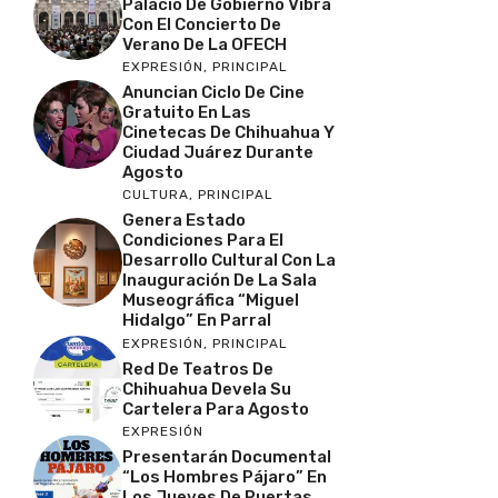
Palacio De Gobierno Vibra
Con El Concierto De
Verano De La OFECH
EXPRESIÓN
,
PRINCIPAL
Anuncian Ciclo De Cine
Gratuito En Las
Cinetecas De Chihuahua Y
Ciudad Juárez Durante
Agosto
CULTURA
,
PRINCIPAL
Genera Estado
Condiciones Para El
Desarrollo Cultural Con La
Inauguración De La Sala
Museográfica “Miguel
Hidalgo” En Parral
EXPRESIÓN
,
PRINCIPAL
Red De Teatros De
Chihuahua Devela Su
Cartelera Para Agosto
EXPRESIÓN
Presentarán Documental
“Los Hombres Pájaro” En
Los Jueves De Puertas