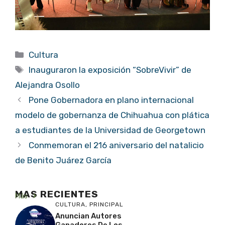
Categorías
Cultura
Etiquetas
Inauguraron la exposición “SobreVivir” de
Alejandra Osollo
Pone Gobernadora en plano internacional
modelo de gobernanza de Chihuahua con plática
a estudiantes de la Universidad de Georgetown
Conmemoran el 216 aniversario del natalicio
de Benito Juárez García
MAS RECIENTES
Más
CULTURA
,
PRINCIPAL
Anuncian Autores
Ganadores De Los