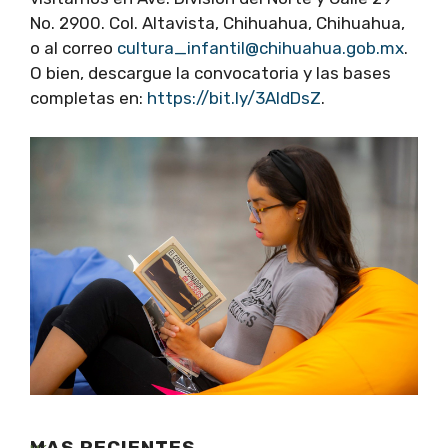
No. 2900. Col. Altavista, Chihuahua, Chihuahua,
o al correo
cultura_infantil@chihuahua.gob.mx
.
O bien, descargue la convocatoria y las bases
completas en:
https://bit.ly/3AIdDsZ
.
MAS RECIENTES