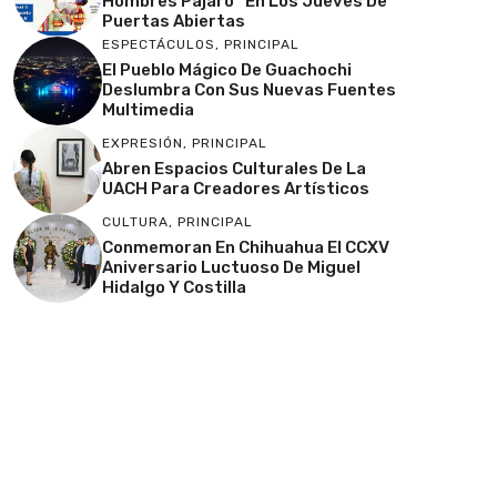
Hombres Pájaro” En Los Jueves De
Puertas Abiertas
ESPECTÁCULOS
,
PRINCIPAL
El Pueblo Mágico De Guachochi
Deslumbra Con Sus Nuevas Fuentes
Multimedia
EXPRESIÓN
,
PRINCIPAL
Abren Espacios Culturales De La
UACH Para Creadores Artísticos
CULTURA
,
PRINCIPAL
Conmemoran En Chihuahua El CCXV
Aniversario Luctuoso De Miguel
Hidalgo Y Costilla