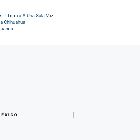
os - Teatro A Una Sola Voz
sa Chihuahua
huahua
MÉXICO