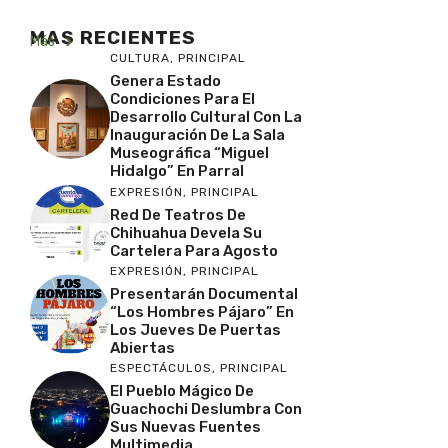
MAS RECIENTES
Más
CULTURA
,
PRINCIPAL
Genera Estado
Condiciones Para El
Desarrollo Cultural Con La
Inauguración De La Sala
Museográfica “Miguel
Hidalgo” En Parral
EXPRESIÓN
,
PRINCIPAL
Red De Teatros De
Chihuahua Devela Su
Cartelera Para Agosto
EXPRESIÓN
,
PRINCIPAL
Presentarán Documental
“Los Hombres Pájaro” En
Los Jueves De Puertas
Abiertas
ESPECTÁCULOS
,
PRINCIPAL
El Pueblo Mágico De
Guachochi Deslumbra Con
Sus Nuevas Fuentes
Multimedia