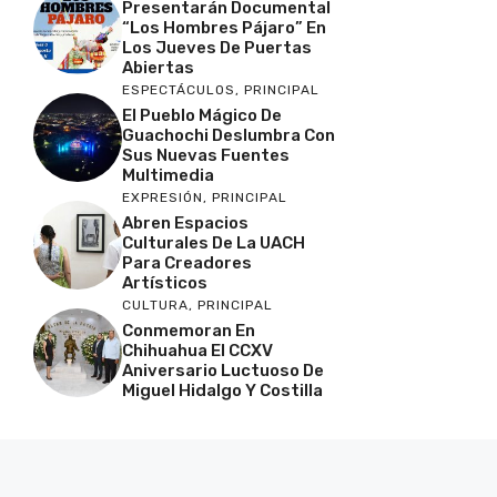
Presentarán Documental
“Los Hombres Pájaro” En
Los Jueves De Puertas
Abiertas
ESPECTÁCULOS
,
PRINCIPAL
El Pueblo Mágico De
Guachochi Deslumbra Con
Sus Nuevas Fuentes
Multimedia
EXPRESIÓN
,
PRINCIPAL
Abren Espacios
Culturales De La UACH
Para Creadores
Artísticos
CULTURA
,
PRINCIPAL
Conmemoran En
Chihuahua El CCXV
Aniversario Luctuoso De
Miguel Hidalgo Y Costilla