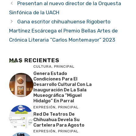
Presentan al nuevo director de la Orquesta
Sinfónica de la UACH
Gana escritor chihuahuense Rigoberto
Martínez Escárcega el Premio Bellas Artes de
Crónica Literaria “Carlos Montemayor” 2023
MAS RECIENTES
Más
CULTURA
,
PRINCIPAL
Genera Estado
Condiciones Para El
Desarrollo Cultural Con La
Inauguración De La Sala
Museográfica “Miguel
Hidalgo” En Parral
EXPRESIÓN
,
PRINCIPAL
Red De Teatros De
Chihuahua Devela Su
Cartelera Para Agosto
EXPRESIÓN
,
PRINCIPAL