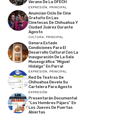
Verano De La OFECH
EXPRESIÓN
,
PRINCIPAL
Anuncian Ciclo De Cine
Gratuito En Las
Cinetecas De Chihuahua Y
Ciudad Juárez Durante
Agosto
CULTURA
,
PRINCIPAL
Genera Estado
Condiciones Para El
Desarrollo Cultural Con La
Inauguración De La Sala
Museográfica “Miguel
Hidalgo” En Parral
EXPRESIÓN
,
PRINCIPAL
Red De Teatros De
Chihuahua Devela Su
Cartelera Para Agosto
EXPRESIÓN
Presentarán Documental
“Los Hombres Pájaro” En
Los Jueves De Puertas
Abiertas