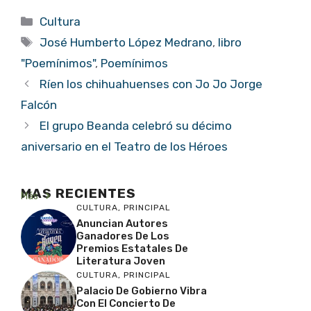
Categorías
Cultura
Etiquetas
José Humberto López Medrano
,
libro
"Poemínimos"
,
Poemínimos
Ríen los chihuahuenses con Jo Jo Jorge
Falcón
El grupo Beanda celebró su décimo
aniversario en el Teatro de los Héroes
MAS RECIENTES
Más
CULTURA
,
PRINCIPAL
Anuncian Autores
Ganadores De Los
Premios Estatales De
Literatura Joven
CULTURA
,
PRINCIPAL
Palacio De Gobierno Vibra
Con El Concierto De