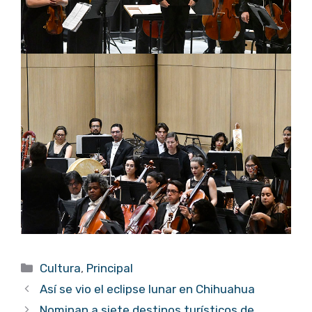
Categorías
Cultura
,
Principal
Así se vio el eclipse lunar en Chihuahua
Nominan a siete destinos turísticos de