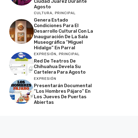
Ciudad Juárez Durante
Agosto
CULTURA
,
PRINCIPAL
Genera Estado
Condiciones Para El
Desarrollo Cultural Con La
Inauguración De La Sala
Museográfica “Miguel
Hidalgo” En Parral
EXPRESIÓN
,
PRINCIPAL
Red De Teatros De
Chihuahua Devela Su
Cartelera Para Agosto
EXPRESIÓN
Presentarán Documental
“Los Hombres Pájaro” En
Los Jueves De Puertas
Abiertas