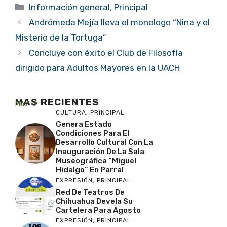
Categorías
Información general
,
Principal
Andrómeda Mejía lleva el monologo “Nina y el
Misterio de la Tortuga”
Concluye con éxito el Club de Filosofía
dirigido para Adultos Mayores en la UACH
MAS RECIENTES
Más
CULTURA
,
PRINCIPAL
Genera Estado
Condiciones Para El
Desarrollo Cultural Con La
Inauguración De La Sala
Museográfica “Miguel
Hidalgo” En Parral
EXPRESIÓN
,
PRINCIPAL
Red De Teatros De
Chihuahua Devela Su
Cartelera Para Agosto
EXPRESIÓN
,
PRINCIPAL