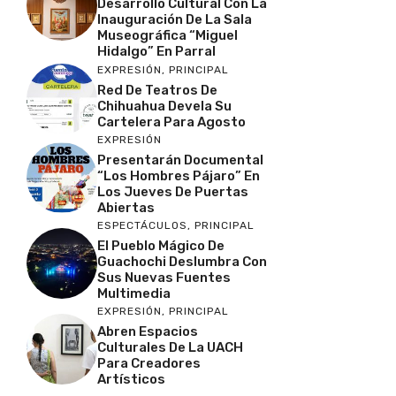
Desarrollo Cultural Con La
Inauguración De La Sala
Museográfica “Miguel
Hidalgo” En Parral
EXPRESIÓN
,
PRINCIPAL
Red De Teatros De
Chihuahua Devela Su
Cartelera Para Agosto
EXPRESIÓN
Presentarán Documental
“Los Hombres Pájaro” En
Los Jueves De Puertas
Abiertas
ESPECTÁCULOS
,
PRINCIPAL
El Pueblo Mágico De
Guachochi Deslumbra Con
Sus Nuevas Fuentes
Multimedia
EXPRESIÓN
,
PRINCIPAL
Abren Espacios
Culturales De La UACH
Para Creadores
Artísticos