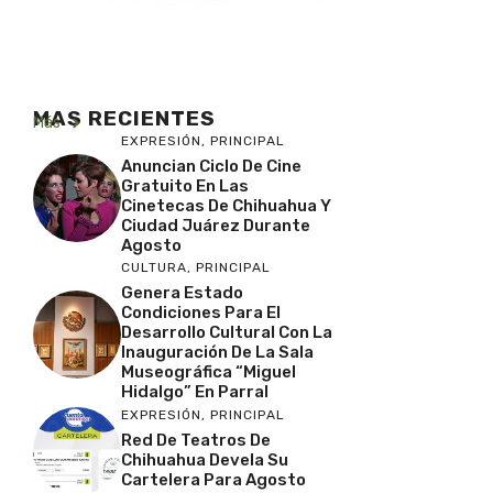
MAS RECIENTES
Más
EXPRESIÓN
,
PRINCIPAL
Anuncian Ciclo De Cine
Gratuito En Las
Cinetecas De Chihuahua Y
Ciudad Juárez Durante
Agosto
CULTURA
,
PRINCIPAL
Genera Estado
Condiciones Para El
Desarrollo Cultural Con La
Inauguración De La Sala
Museográfica “Miguel
Hidalgo” En Parral
EXPRESIÓN
,
PRINCIPAL
Red De Teatros De
Chihuahua Devela Su
Cartelera Para Agosto