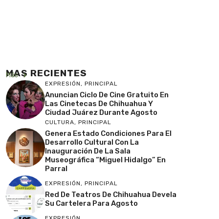
MAS RECIENTES
Más
EXPRESIÓN
,
PRINCIPAL
Anuncian Ciclo De Cine Gratuito En
Las Cinetecas De Chihuahua Y
Ciudad Juárez Durante Agosto
CULTURA
,
PRINCIPAL
Genera Estado Condiciones Para El
Desarrollo Cultural Con La
Inauguración De La Sala
Museográfica “Miguel Hidalgo” En
Parral
EXPRESIÓN
,
PRINCIPAL
Red De Teatros De Chihuahua Devela
Su Cartelera Para Agosto
EXPRESIÓN