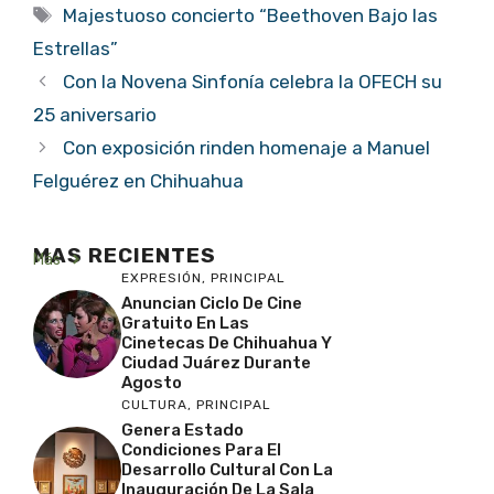
Etiquetas
Majestuoso concierto “Beethoven Bajo las
Estrellas”
Con la Novena Sinfonía celebra la OFECH su
25 aniversario
Con exposición rinden homenaje a Manuel
Felguérez en Chihuahua
MAS RECIENTES
Más
EXPRESIÓN
,
PRINCIPAL
Anuncian Ciclo De Cine
Gratuito En Las
Cinetecas De Chihuahua Y
Ciudad Juárez Durante
Agosto
CULTURA
,
PRINCIPAL
Genera Estado
Condiciones Para El
Desarrollo Cultural Con La
Inauguración De La Sala