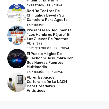
Hidalgo” En Parral
EXPRESIÓN
,
PRINCIPAL
Red De Teatros De
Chihuahua Devela Su
Cartelera Para Agosto
EXPRESIÓN
Presentarán Documental
“Los Hombres Pájaro” En
Los Jueves De Puertas
Abiertas
ESPECTÁCULOS
,
PRINCIPAL
El Pueblo Mágico De
Guachochi Deslumbra Con
Sus Nuevas Fuentes
Multimedia
EXPRESIÓN
,
PRINCIPAL
Abren Espacios
Culturales De La UACH
Para Creadores
Artísticos