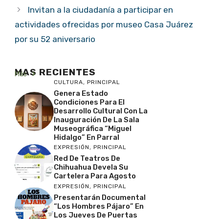
Invitan a la ciudadanía a participar en
actividades ofrecidas por museo Casa Juárez
por su 52 aniversario
MAS RECIENTES
Más
CULTURA
,
PRINCIPAL
Genera Estado
Condiciones Para El
Desarrollo Cultural Con La
Inauguración De La Sala
Museográfica “Miguel
Hidalgo” En Parral
EXPRESIÓN
,
PRINCIPAL
Red De Teatros De
Chihuahua Devela Su
Cartelera Para Agosto
EXPRESIÓN
,
PRINCIPAL
Presentarán Documental
“Los Hombres Pájaro” En
Los Jueves De Puertas