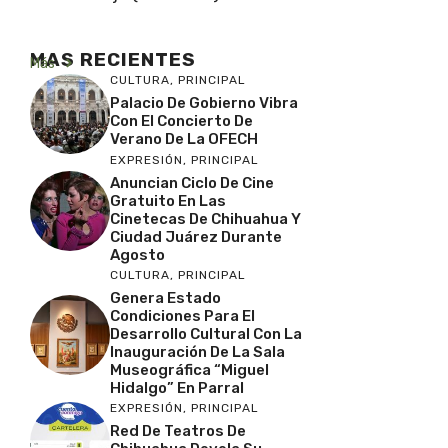
MAS RECIENTES
Más
CULTURA
,
PRINCIPAL
Palacio De Gobierno Vibra
Con El Concierto De
Verano De La OFECH
EXPRESIÓN
,
PRINCIPAL
Anuncian Ciclo De Cine
Gratuito En Las
Cinetecas De Chihuahua Y
Ciudad Juárez Durante
Agosto
CULTURA
,
PRINCIPAL
Genera Estado
Condiciones Para El
Desarrollo Cultural Con La
Inauguración De La Sala
Museográfica “Miguel
Hidalgo” En Parral
EXPRESIÓN
,
PRINCIPAL
Red De Teatros De