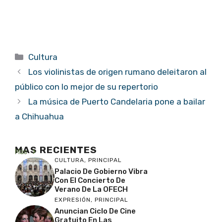
Categorías
Cultura
Los violinistas de origen rumano deleitaron al
público con lo mejor de su repertorio
La música de Puerto Candelaria pone a bailar
a Chihuahua
MAS RECIENTES
Más
CULTURA
,
PRINCIPAL
Palacio De Gobierno Vibra
Con El Concierto De
Verano De La OFECH
EXPRESIÓN
,
PRINCIPAL
Anuncian Ciclo De Cine
Gratuito En Las