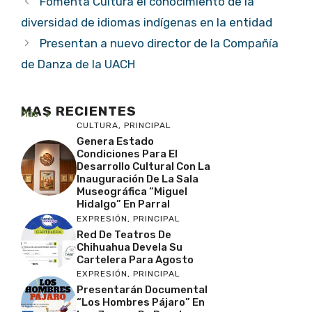
Fomenta Cultura el conocimiento de la
diversidad de idiomas indígenas en la entidad
Presentan a nuevo director de la Compañía
de Danza de la UACH
MAS RECIENTES
Más
CULTURA
,
PRINCIPAL
Genera Estado
Condiciones Para El
Desarrollo Cultural Con La
Inauguración De La Sala
Museográfica “Miguel
Hidalgo” En Parral
EXPRESIÓN
,
PRINCIPAL
Red De Teatros De
Chihuahua Devela Su
Cartelera Para Agosto
EXPRESIÓN
,
PRINCIPAL
Presentarán Documental
“Los Hombres Pájaro” En