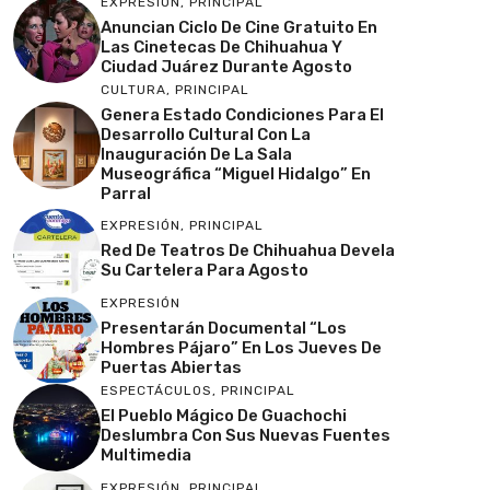
EXPRESIÓN
,
PRINCIPAL
Anuncian Ciclo De Cine Gratuito En
Las Cinetecas De Chihuahua Y
Ciudad Juárez Durante Agosto
CULTURA
,
PRINCIPAL
Genera Estado Condiciones Para El
Desarrollo Cultural Con La
Inauguración De La Sala
Museográfica “Miguel Hidalgo” En
Parral
EXPRESIÓN
,
PRINCIPAL
Red De Teatros De Chihuahua Devela
Su Cartelera Para Agosto
EXPRESIÓN
Presentarán Documental “Los
Hombres Pájaro” En Los Jueves De
Puertas Abiertas
ESPECTÁCULOS
,
PRINCIPAL
El Pueblo Mágico De Guachochi
Deslumbra Con Sus Nuevas Fuentes
Multimedia
EXPRESIÓN
,
PRINCIPAL