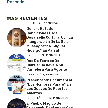
Redonda
MAS RECIENTES
Más
CULTURA
,
PRINCIPAL
Genera Estado
Condiciones Para El
Desarrollo Cultural Con La
Inauguración De La Sala
Museográfica “Miguel
Hidalgo” En Parral
EXPRESIÓN
,
PRINCIPAL
Red De Teatros De
Chihuahua Devela Su
Cartelera Para Agosto
EXPRESIÓN
,
PRINCIPAL
Presentarán Documental
“Los Hombres Pájaro” En
Los Jueves De Puertas
Abiertas
ESPECTÁCULOS
,
PRINCIPAL
El Pueblo Mágico De
Guachochi Deslumbra Con