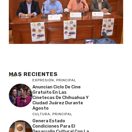
MAS RECIENTES
Más
EXPRESIÓN
,
PRINCIPAL
Anuncian Ciclo De Cine
Gratuito En Las
Cinetecas De Chihuahua Y
Ciudad Juárez Durante
Agosto
CULTURA
,
PRINCIPAL
Genera Estado
Condiciones Para El
Desarrollo Cultural Con La