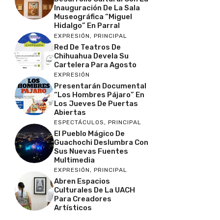
Inauguración De La Sala
Museográfica “Miguel
Hidalgo” En Parral
EXPRESIÓN
,
PRINCIPAL
Red De Teatros De
Chihuahua Devela Su
Cartelera Para Agosto
EXPRESIÓN
Presentarán Documental
“Los Hombres Pájaro” En
Los Jueves De Puertas
Abiertas
ESPECTÁCULOS
,
PRINCIPAL
El Pueblo Mágico De
Guachochi Deslumbra Con
Sus Nuevas Fuentes
Multimedia
EXPRESIÓN
,
PRINCIPAL
Abren Espacios
Culturales De La UACH
Para Creadores
Artísticos