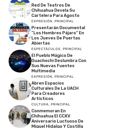
Red De Teatros De
Chihuahua Devela Su
Cartelera Para Agosto
EXPRESIÓN
,
PRINCIPAL
Presentarán Documental
“Los Hombres Pájaro” En
Los Jueves De Puertas
Abiertas
ESPECTÁCULOS
,
PRINCIPAL
El Pueblo Mágico De
Guachochi Deslumbra Con
Sus Nuevas Fuentes
Multimedia
EXPRESIÓN
,
PRINCIPAL
Abren Espacios
Culturales De La UACH
Para Creadores
Artísticos
CULTURA
,
PRINCIPAL
Conmemoran En
Chihuahua El CCXV
Aniversario Luctuoso De
Miguel Hidalgo Y Costilla