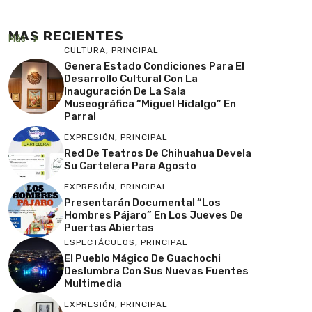
MAS RECIENTES
Más
CULTURA
,
PRINCIPAL
Genera Estado Condiciones Para El
Desarrollo Cultural Con La
Inauguración De La Sala
Museográfica “Miguel Hidalgo” En
Parral
EXPRESIÓN
,
PRINCIPAL
Red De Teatros De Chihuahua Devela
Su Cartelera Para Agosto
EXPRESIÓN
,
PRINCIPAL
Presentarán Documental “Los
Hombres Pájaro” En Los Jueves De
Puertas Abiertas
ESPECTÁCULOS
,
PRINCIPAL
El Pueblo Mágico De Guachochi
Deslumbra Con Sus Nuevas Fuentes
Multimedia
EXPRESIÓN
,
PRINCIPAL