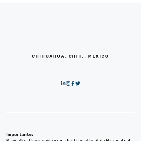
CHIHUAHUA, CHIH,. MÉXICO
Importante:
Pagina8 está protegida y registrada en el Instituto Nacional del