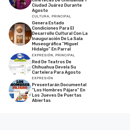
Cinetecas De Chihuahua Y
Ciudad Juárez Durante
Agosto
CULTURA
,
PRINCIPAL
Genera Estado
Condiciones Para El
Desarrollo Cultural Con La
Inauguración De La Sala
Museográfica “Miguel
Hidalgo” En Parral
EXPRESIÓN
,
PRINCIPAL
Red De Teatros De
Chihuahua Devela Su
Cartelera Para Agosto
EXPRESIÓN
Presentarán Documental
“Los Hombres Pájaro” En
Los Jueves De Puertas
Abiertas