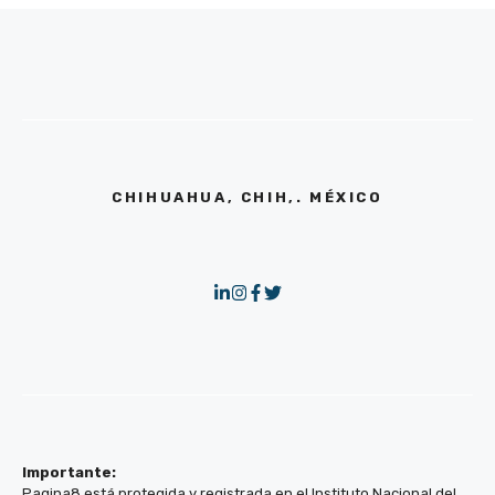
CHIHUAHUA, CHIH,. MÉXICO
Importante:
Pagina8 está protegida y registrada en el Instituto Nacional del