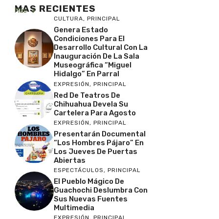
MAS RECIENTES
Más
CULTURA
,
PRINCIPAL
Genera Estado
Condiciones Para El
Desarrollo Cultural Con La
Inauguración De La Sala
Museográfica “Miguel
Hidalgo” En Parral
EXPRESIÓN
,
PRINCIPAL
Red De Teatros De
Chihuahua Devela Su
Cartelera Para Agosto
EXPRESIÓN
,
PRINCIPAL
Presentarán Documental
“Los Hombres Pájaro” En
Los Jueves De Puertas
Abiertas
ESPECTÁCULOS
,
PRINCIPAL
El Pueblo Mágico De
Guachochi Deslumbra Con
Sus Nuevas Fuentes
Multimedia
EXPRESIÓN
,
PRINCIPAL