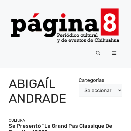
Saltar
al
contenido
Menú
ABIGAÍL
Categorías
ANDRADE
CULTURA
Se Presentó “Le Grand Pas Classique De