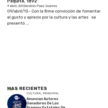
Paquita, 1892”
9 Abril, 2013
Andrés Páez Joannis
09/abril/13.- Con la firme convicción de fomentar
el gusto y aprecio por la cultura y las artes se
presentó ...
MAS RECIENTES
Más
CULTURA
,
PRINCIPAL
Anuncian Autores
Ganadores De Los
Premios Estatales De