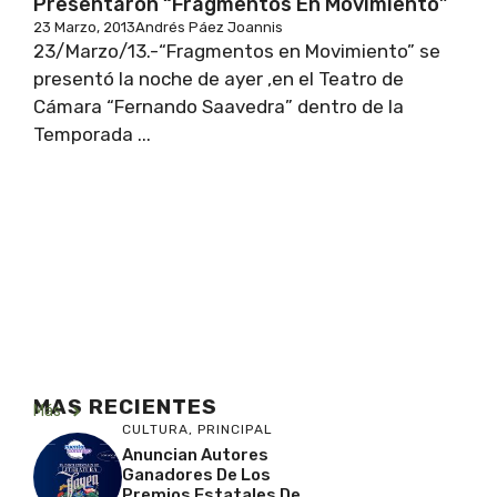
Presentaron “Fragmentos En Movimiento”
23 Marzo, 2013
Andrés Páez Joannis
23/Marzo/13.-“Fragmentos en Movimiento” se
presentó la noche de ayer ,en el Teatro de
Cámara “Fernando Saavedra” dentro de la
Temporada ...
MAS RECIENTES
Más
CULTURA
,
PRINCIPAL
Anuncian Autores
Ganadores De Los
Premios Estatales De