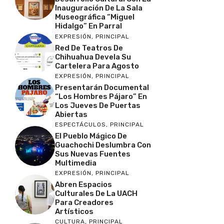
Inauguración De La Sala
Museográfica “Miguel
Hidalgo” En Parral
EXPRESIÓN
,
PRINCIPAL
Red De Teatros De
Chihuahua Devela Su
Cartelera Para Agosto
EXPRESIÓN
,
PRINCIPAL
Presentarán Documental
“Los Hombres Pájaro” En
Los Jueves De Puertas
Abiertas
ESPECTÁCULOS
,
PRINCIPAL
El Pueblo Mágico De
Guachochi Deslumbra Con
Sus Nuevas Fuentes
Multimedia
EXPRESIÓN
,
PRINCIPAL
Abren Espacios
Culturales De La UACH
Para Creadores
Artísticos
CULTURA
,
PRINCIPAL