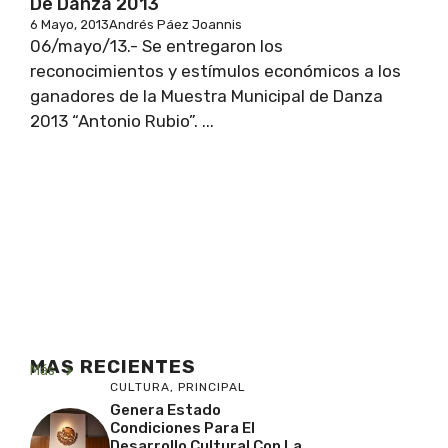
De Danza 2013
6 Mayo, 2013
Andrés Páez Joannis
06/mayo/13.- Se entregaron los
reconocimientos y estímulos económicos a los
ganadores de la Muestra Municipal de Danza
2013 “Antonio Rubio”. ...
MAS RECIENTES
Más
CULTURA
,
PRINCIPAL
Genera Estado
Condiciones Para El
Desarrollo Cultural Con La